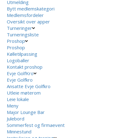
Utmelding
Bytt medlemskategori
Medlemsfordeler
Oversikt over apper
Turneringer
Turneringsliste
Proshop
Proshop
Kølletilpassing
Logoballer
Kontakt proshop
Evje GolfKro
Evje Golfkro
Ansatte Evje Golfkro
Utleie møterom
Leie lokale
Meny
Major Lounge Bar
Julebord
Sommerfest og firmaevent
Minnestund
Instruksjon og trening