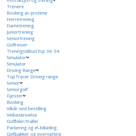
Trenere
Booking av protime
Herretrening
Dametrening
Juniortrening
Seniortrening
Golfreiser
Treningstilbud hcp 36-54
Simulator
Simulator
Driving Range
TopTracer Driving range
Senior
Seniorgolf
Gjester
Booking
Vilkår ved bestilling
Veibeskrivelse
Golfbiler/traller
Parkering og el-billading
Golfpakker og overnatting