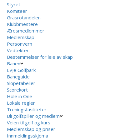
Styret
Komiteer
Grasrotandelen
Klubbmestere
Æresmedlemmer
Medlemskap
Personvern
Vedtekter
Bestemmelser for leie av skap
Banen
Evje Golfpark
Baneguide
Slopetabeller
Scorekort
Hole in One
Lokale regler
Treningsfasiliteter
Bli golfspiller og medlem
Veien til golf og kurs
Medlemskap og priser
Innmeldingsskjema