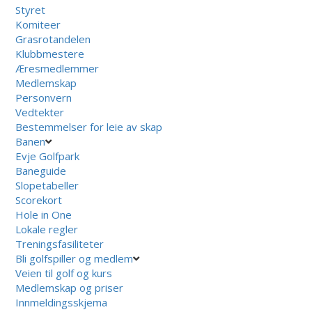
Styret
Komiteer
Grasrotandelen
Klubbmestere
Æresmedlemmer
Medlemskap
Personvern
Vedtekter
Bestemmelser for leie av skap
Banen
Evje Golfpark
Baneguide
Slopetabeller
Scorekort
Hole in One
Lokale regler
Treningsfasiliteter
Bli golfspiller og medlem
Veien til golf og kurs
Medlemskap og priser
Innmeldingsskjema