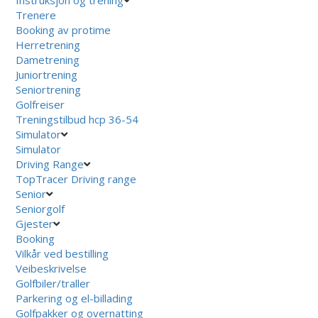
Trenere
Booking av protime
Herretrening
Dametrening
Juniortrening
Seniortrening
Golfreiser
Treningstilbud hcp 36-54
Simulator
Simulator
Driving Range
TopTracer Driving range
Senior
Seniorgolf
Gjester
Booking
Vilkår ved bestilling
Veibeskrivelse
Golfbiler/traller
Parkering og el-billading
Golfpakker og overnatting