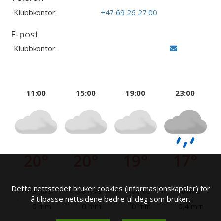
Klubbkontor:
+47 69 26 27 00
E-post
Klubbkontor:
11:00
15:00
19:00
23:00
20°
20°
19°
17°
Dette nettstedet bruker cookies (informasjonskapsler) for
8 m/s
8 m/s
6 m/s
6 m/s
å tilpasse nettsidene bedre til deg som bruker.
0 mm
0 mm
0 mm
0,4 mm