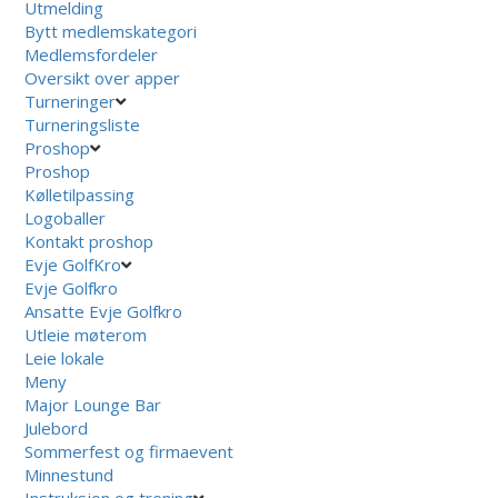
Utmelding
Bytt medlemskategori
Medlemsfordeler
Oversikt over apper
Turneringer
Turneringsliste
Proshop
Proshop
Kølletilpassing
Logoballer
Kontakt proshop
Evje GolfKro
Evje Golfkro
Ansatte Evje Golfkro
Utleie møterom
Leie lokale
Meny
Major Lounge Bar
Julebord
Sommerfest og firmaevent
Minnestund
Instruksjon og trening