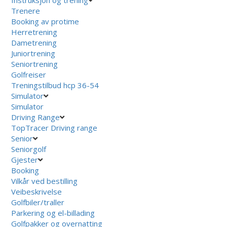
Trenere
Booking av protime
Herretrening
Dametrening
Juniortrening
Seniortrening
Golfreiser
Treningstilbud hcp 36-54
Simulator
Simulator
Driving Range
TopTracer Driving range
Senior
Seniorgolf
Gjester
Booking
Vilkår ved bestilling
Veibeskrivelse
Golfbiler/traller
Parkering og el-billading
Golfpakker og overnatting