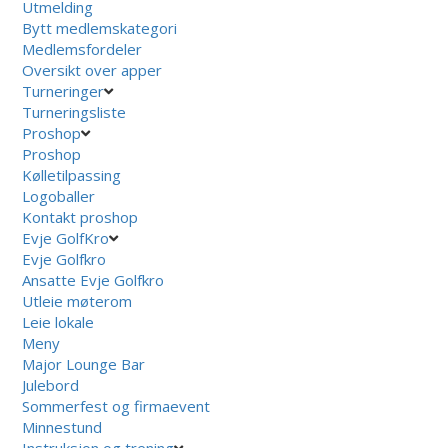
Utmelding
Bytt medlemskategori
Medlemsfordeler
Oversikt over apper
Turneringer
Turneringsliste
Proshop
Proshop
Kølletilpassing
Logoballer
Kontakt proshop
Evje GolfKro
Evje Golfkro
Ansatte Evje Golfkro
Utleie møterom
Leie lokale
Meny
Major Lounge Bar
Julebord
Sommerfest og firmaevent
Minnestund
Instruksjon og trening