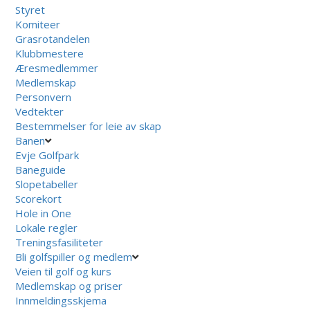
Styret
Komiteer
Grasrotandelen
Klubbmestere
Æresmedlemmer
Medlemskap
Personvern
Vedtekter
Bestemmelser for leie av skap
Banen
Evje Golfpark
Baneguide
Slopetabeller
Scorekort
Hole in One
Lokale regler
Treningsfasiliteter
Bli golfspiller og medlem
Veien til golf og kurs
Medlemskap og priser
Innmeldingsskjema