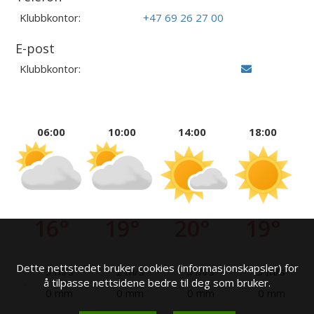
Klubbkontor:
+47 69 26 27 00
E-post
Klubbkontor:
06:00
10:00
14:00
18:00
16°
19°
20°
19°
Dette nettstedet bruker cookies (informasjonskapsler) for
3 m/s
2 m/s
5 m/s
3 m/s
å tilpasse nettsidene bedre til deg som bruker.
0 mm
0 mm
0 mm
0 mm