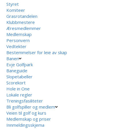
Styret
Komiteer
Grasrotandelen
Klubbmestere
Æresmedlemmer
Medlemskap
Personvern
Vedtekter
Bestemmelser for leie av skap
Banen
Evje Golfpark
Baneguide
Slopetabeller
Scorekort
Hole in One
Lokale regler
Treningsfasiliteter
Bli golfspiller og medlem
Veien til golf og kurs
Medlemskap og priser
Innmeldingsskjema