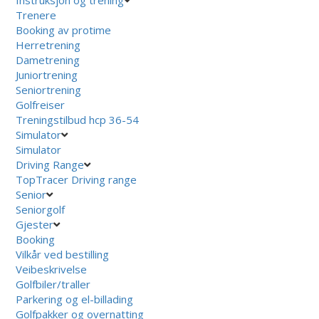
Trenere
Booking av protime
Herretrening
Dametrening
Juniortrening
Seniortrening
Golfreiser
Treningstilbud hcp 36-54
Simulator
Simulator
Driving Range
TopTracer Driving range
Senior
Seniorgolf
Gjester
Booking
Vilkår ved bestilling
Veibeskrivelse
Golfbiler/traller
Parkering og el-billading
Golfpakker og overnatting