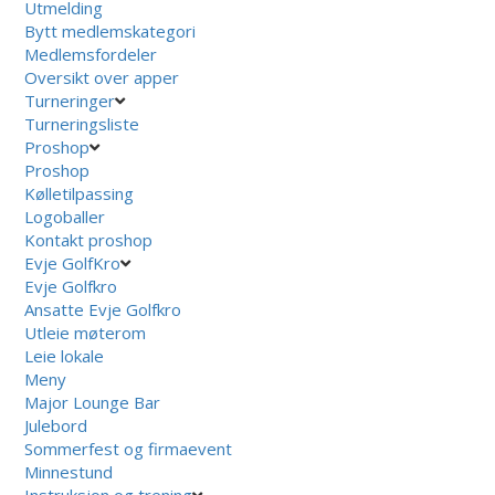
Utmelding
Bytt medlemskategori
Medlemsfordeler
Oversikt over apper
Turneringer
Turneringsliste
Proshop
Proshop
Kølletilpassing
Logoballer
Kontakt proshop
Evje GolfKro
Evje Golfkro
Ansatte Evje Golfkro
Utleie møterom
Leie lokale
Meny
Major Lounge Bar
Julebord
Sommerfest og firmaevent
Minnestund
Instruksjon og trening