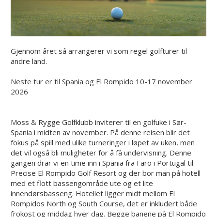
Gjennom året så arrangerer vi som regel golfturer til
andre land.
Neste tur er til Spania og El Rompido 10-17 november
2026
Moss & Rygge Golfklubb inviterer til en golfuke i Sør-
Spania i midten av november. På denne reisen blir det
fokus på spill med ulike turneringer i løpet av uken, men
det vil også bli muligheter for å få undervisning. Denne
gangen drar vi en time inn i Spania fra Faro i Portugal til
Precise El Rompido Golf Resort og der bor man på hotell
med et flott bassengområde ute og et lite
innendørsbasseng. Hotellet ligger midt mellom El
Rompidos North og South Course, det er inkludert både
frokost og middag hver dag. Begge banene på El Rompido