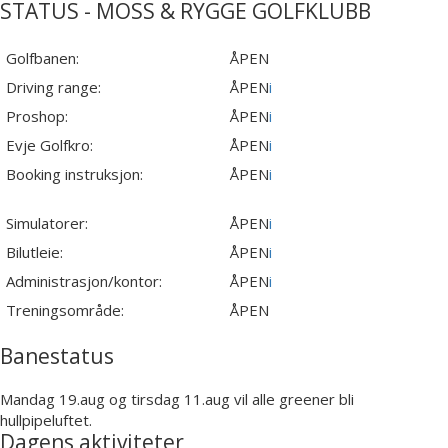
STATUS - MOSS & RYGGE GOLFKLUBB
Golfbanen:
ÅPEN
Driving range:
ÅPEN
i
Proshop:
ÅPEN
i
Evje Golfkro:
ÅPEN
i
Booking instruksjon:
ÅPEN
i
Simulatorer:
ÅPEN
i
Bilutleie:
ÅPEN
i
Administrasjon/kontor:
ÅPEN
i
Treningsområde:
ÅPEN
Banestatus
Mandag 19.aug og tirsdag 11.aug vil alle greener bli
hullpipeluftet.
Dagens aktiviteter