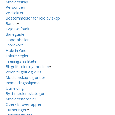
Medlemskap
Personvern
Vedtekter
Bestemmelser for leie av skap
Banen
Evje Golfpark
Baneguide
Slopetabeller
Scorekort
Hole in One
Lokale regler
Treningsfasiliteter
Bli golfspiller og medlem
Veien til golf og kurs
Medlemskap og priser
Innmeldingsskjema
Utmelding
Bytt medlemskategori
Medlemsfordeler
Oversikt over apper
Turneringer
Turneringsliste