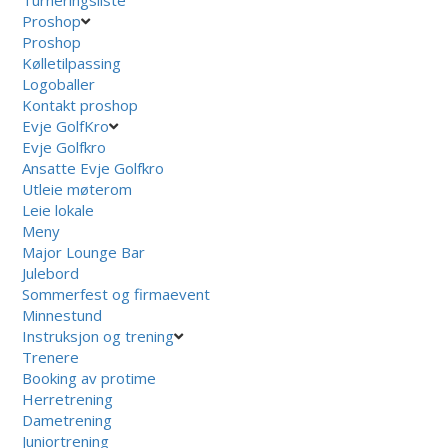
Proshop
Proshop
Kølletilpassing
Logoballer
Kontakt proshop
Evje GolfKro
Evje Golfkro
Ansatte Evje Golfkro
Utleie møterom
Leie lokale
Meny
Major Lounge Bar
Julebord
Sommerfest og firmaevent
Minnestund
Instruksjon og trening
Trenere
Booking av protime
Herretrening
Dametrening
Juniortrening