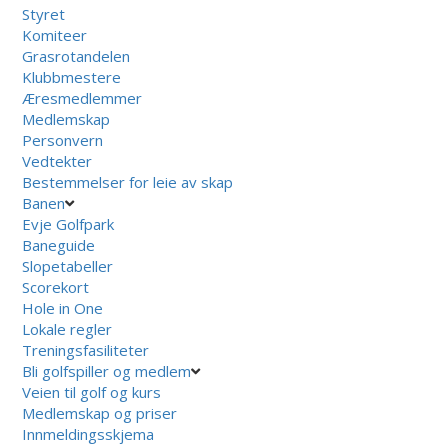
Styret
Komiteer
Grasrotandelen
Klubbmestere
Æresmedlemmer
Medlemskap
Personvern
Vedtekter
Bestemmelser for leie av skap
Banen
Evje Golfpark
Baneguide
Slopetabeller
Scorekort
Hole in One
Lokale regler
Treningsfasiliteter
Bli golfspiller og medlem
Veien til golf og kurs
Medlemskap og priser
Innmeldingsskjema