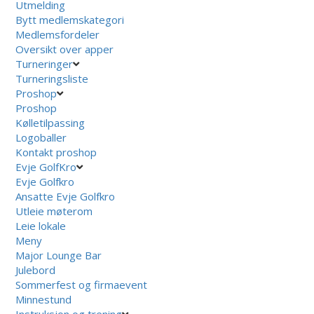
Utmelding
Bytt medlemskategori
Medlemsfordeler
Oversikt over apper
Turneringer
Turneringsliste
Proshop
Proshop
Kølletilpassing
Logoballer
Kontakt proshop
Evje GolfKro
Evje Golfkro
Ansatte Evje Golfkro
Utleie møterom
Leie lokale
Meny
Major Lounge Bar
Julebord
Sommerfest og firmaevent
Minnestund
Instruksjon og trening