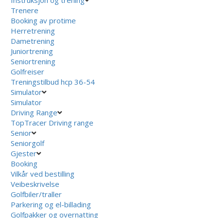
Trenere
Booking av protime
Herretrening
Dametrening
Juniortrening
Seniortrening
Golfreiser
Treningstilbud hcp 36-54
Simulator
Simulator
Driving Range
TopTracer Driving range
Senior
Seniorgolf
Gjester
Booking
Vilkår ved bestilling
Veibeskrivelse
Golfbiler/traller
Parkering og el-billading
Golfpakker og overnatting