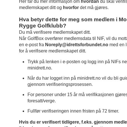
Her får du mer informasjon om
hvordan
du skal verifi
medlemskapet ditt og
hvorfor
det må gjøres.
Hva betyr dette for meg som medlem i M
Rygge Golfklubb?
Du må verifisere medlemskapet ditt.
Når GolfBox overfører medlemsdata til NIF, vil du mot
en e-post fra
Noreply@idrettsforbundet.no
med en 
for å verifisere medlemskapet ditt.
Trykk på lenken i e-posten og logg inn på NIFs ne
minidrett.no.
Når du har logget inn på minidrett.no vil du bli gui
gjennom verifiseringsprosessen.
For personer under 15 år må verifikasjonen gjøre
foresatt/verge.
Fullfør verifiseringen innen fristen på 72 timer.
Hvis du er verifisert tidligere, f.eks. gjennom medl