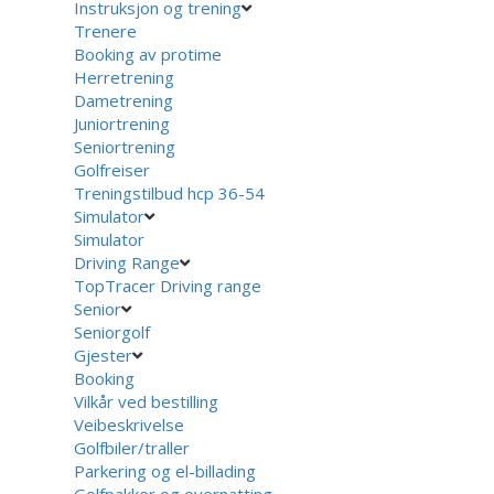
Instruksjon og trening
Trenere
Booking av protime
Herretrening
Dametrening
Juniortrening
Seniortrening
Golfreiser
Treningstilbud hcp 36-54
Simulator
Simulator
Driving Range
TopTracer Driving range
Senior
Seniorgolf
Gjester
Booking
Vilkår ved bestilling
Veibeskrivelse
Golfbiler/traller
Parkering og el-billading
Golfpakker og overnatting