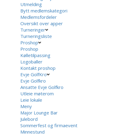
Utmelding
Bytt medlemskategori
Medlemsfordeler
Oversikt over apper
Turneringer
Turneringsliste
Proshop
Proshop
Kølletilpassing
Logoballer
Kontakt proshop
Evje GolfKro
Evje Golfkro
Ansatte Evje Golfkro
Utleie møterom
Leie lokale
Meny
Major Lounge Bar
Julebord
Sommerfest og firmaevent
Minnestund