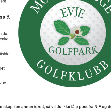
sere
oss &
ta du
lenke
ttside
det
s av
emskap i en annen idrett, så vil du ikke få e-post fra NIF og 