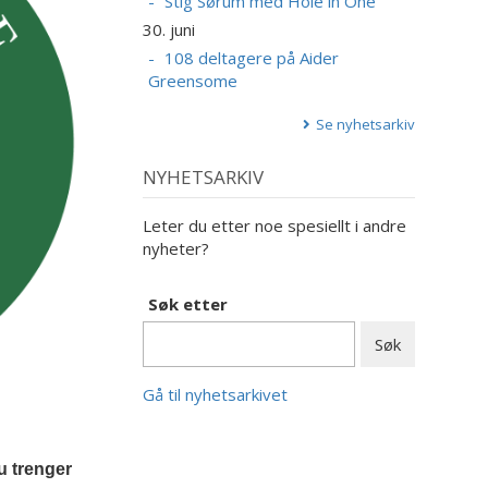
Stig Sørum med Hole in One
30. juni
108 deltagere på Aider
Greensome
Se nyhetsarkiv
NYHETSARKIV
Leter du etter noe spesiellt i andre
nyheter?
Søk etter
Gå til nyhetsarkivet
du trenger