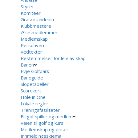
Styret
Komiteer
Grasrotandelen
Klubbmestere
Æresmedlemmer
Medlemskap
Personvern
Vedtekter
Bestemmelser for leie av skap
Banen
Evje Golfpark
Baneguide
Slopetabeller
Scorekort
Hole in One
Lokale regler
Treningsfasiliteter
Bli golfspiller og medlem
Veien til golf og kurs
Medlemskap og priser
Innmeldingsskjema