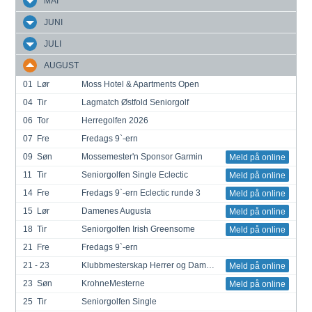
MAI
JUNI
JULI
AUGUST
01
Lør
Moss Hotel & Apartments Open
04
Tir
Lagmatch Østfold Seniorgolf
06
Tor
Herregolfen 2026
07
Fre
Fredags 9`-ern
09
Søn
Mossemester'n Sponsor Garmin
Meld på online
11
Tir
Seniorgolfen Single Eclectic
Meld på online
14
Fre
Fredags 9`-ern Eclectic runde 3
Meld på online
15
Lør
Damenes Augusta
Meld på online
18
Tir
Seniorgolfen Irish Greensome
Meld på online
21
Fre
Fredags 9`-ern
21 - 23
Klubbmesterskap Herrer og Damer Elite - Herre og Damer +50
Meld på online
23
Søn
KrohneMesterne
Meld på online
25
Tir
Seniorgolfen Single