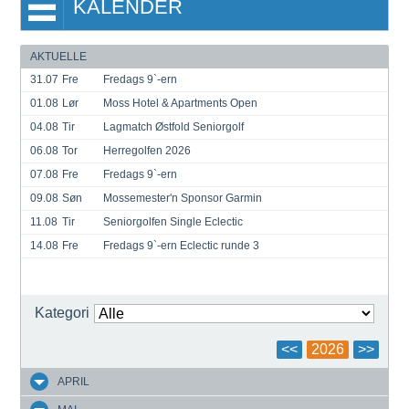
KALENDER
AKTUELLE
31.07
Fre
Fredags 9`-ern
01.08
Lør
Moss Hotel & Apartments Open
04.08
Tir
Lagmatch Østfold Seniorgolf
06.08
Tor
Herregolfen 2026
07.08
Fre
Fredags 9`-ern
09.08
Søn
Mossemester'n Sponsor Garmin
11.08
Tir
Seniorgolfen Single Eclectic
14.08
Fre
Fredags 9`-ern Eclectic runde 3
Kategori
<<
2026
>>
APRIL