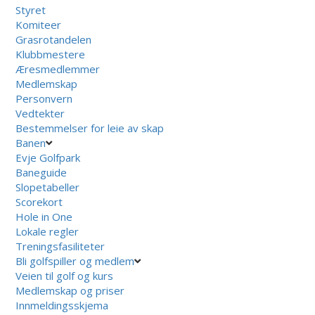
Styret
Komiteer
Grasrotandelen
Klubbmestere
Æresmedlemmer
Medlemskap
Personvern
Vedtekter
Bestemmelser for leie av skap
Banen
Evje Golfpark
Baneguide
Slopetabeller
Scorekort
Hole in One
Lokale regler
Treningsfasiliteter
Bli golfspiller og medlem
Veien til golf og kurs
Medlemskap og priser
Innmeldingsskjema