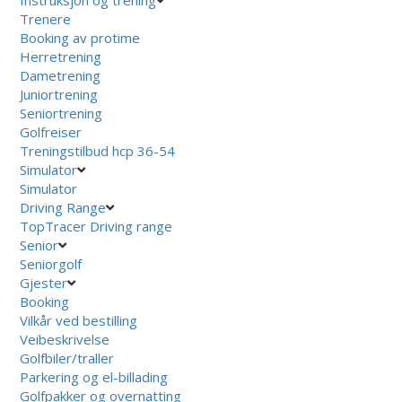
Trenere
Booking av protime
Herretrening
Dametrening
Juniortrening
Seniortrening
Golfreiser
Treningstilbud hcp 36-54
Simulator
Simulator
Driving Range
TopTracer Driving range
Senior
Seniorgolf
Gjester
Booking
Vilkår ved bestilling
Veibeskrivelse
Golfbiler/traller
Parkering og el-billading
Golfpakker og overnatting