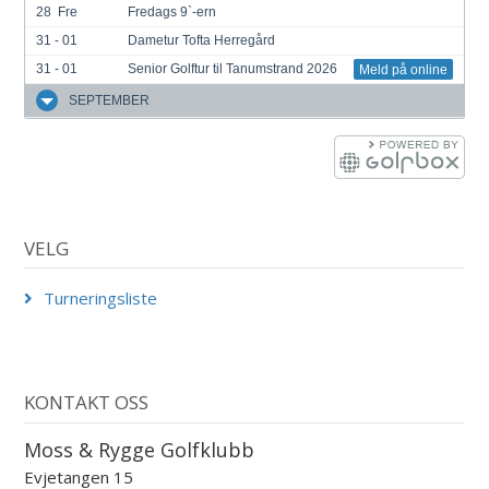
28
Fre
Fredags 9`-ern
31 - 01
Dametur Tofta Herregård
31 - 01
Senior Golftur til Tanumstrand 2026
Meld på online
SEPTEMBER
VELG
Turneringsliste
KONTAKT OSS
Moss & Rygge Golfklubb
Evjetangen 15