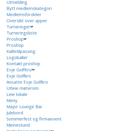
Utmelding
Bytt medlemskategori
Medlemsfordeler
Oversikt over apper
Turneringer
Turneringsliste
Proshop
Proshop
Kølletilpassing
Logoballer
Kontakt proshop
Evje GolfKro
Evje Golfkro
Ansatte Evje Golfkro
Utleie møterom
Leie lokale
Meny
Major Lounge Bar
Julebord
Sommerfest og firmaevent
Minnestund
Instruksjon og trening